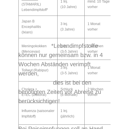
1 Inj.
mind. 10 Tage
(STAMARIL)
(10 Jahre)
vorher
Lebendimpfstoff*
Japan B
3 Inj.
1 Monat
Encephalitis
(3 Jahre)
vorher
(Ixiaro)
*Lebendimpfstoffe
Meningokokken
1 Inj.
2 Wochen
(Mencevax)
(3-5 Jahre)
vorher
können nur gemeinsam bzw. in 4
Wochen Abständen verimpft
3 Inj.
1 Monat
Tollwut (Rabipur)
werden,
(3-5 Jahre)
vorher
dies ist bei den
Cholera +
Schluck
2 Wochen
benötigten Zeiten vor Abreise zu
ETEC (Dukoral)
(6 Monate)
vorher
berücksichtigen!
Influenza (saisonaler
1 Inj.
Impfstoff)
(jährlich)
Bei Reiseimpfungen soll an Hand