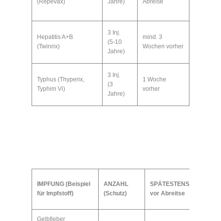
(Repevax)
Jahre)
Abreise
3 Inj.
Hepatitis A+B
mind. 3
(5-10
(Twinrix)
Wochen vorher
Jahre)
3 Inj.
Typhus (Thyperix,
1 Woche
(3
Typhim Vi)
vorher
Jahre)
IMPFUNG (Beispiel
ANZAHL
SPÄTESTENS
für Impfstoff)
(Schutz)
vor Abreitse
Gelbfieber