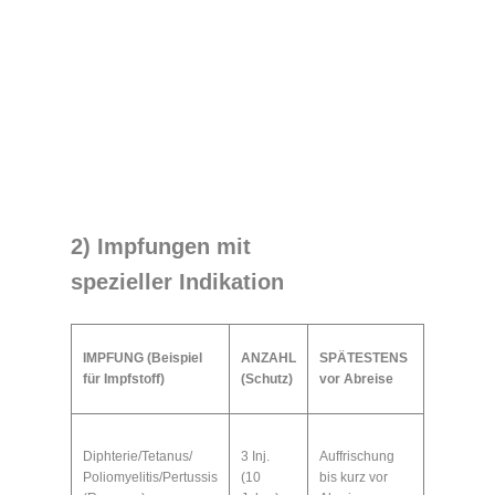
2) Impfungen mit
spezieller
Indikation
IMPFUNG (Beispiel
ANZAHL
SPÄTESTENS
für Impfstoff)
(Schutz)
vor Abreise
Diphterie/Tetanus/
3 Inj.
Auffrischung
Poliomyelitis/Pertussis
(10
bis kurz vor