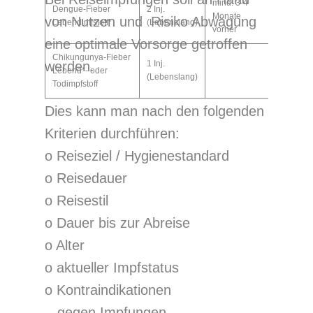
mind. 3-4
Dengue-Fieber
2 Inj.
Monate
von Nutzen und Risiko Abwägung
Lebendimfstoff*
(Lebenslang)
vorher
eine optimale Vorsorge getroffen
Chikungunya-Fieber
werden.
1 Inj.
Lebend*- oder
(Lebenslang)
Todimpfstoff
Dies kann man nach den folgenden
Kriterien durchführen:
o Reiseziel / Hygienestandard
o Reisedauer
o Reisestil
o Dauer bis zur Abreise
o Alter
o aktueller Impfstatus
o Kontraindikationen
gegen Impfungen